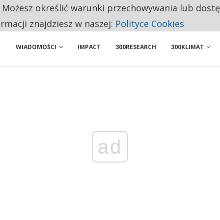
BY WŁASNĄ FIRMĘ. INNYM JUŻ TAK ŁATWO JEJ NIE POLECAJĄ
. Możesz określić warunki przechowywania lub dost
ormacji znajdziesz w naszej:
Polityce Cookies
 PRZEMYSŁ. NA LIŚCIE SĄ DWA PODMIOTY Z POLSKI
WIADOMOŚCI
IMPACT
300RESEARCH
300KLIMAT
ad