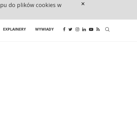
×
ępu do plików cookies w
CO TRZECIĄ ZŁOTÓWKĘ Z EMER
EXPLAINERY
WYWIADY