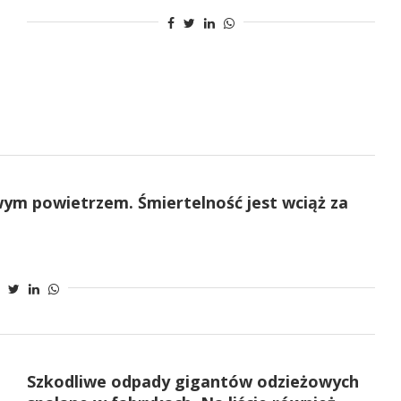
ym powietrzem. Śmiertelność jest wciąż za
Szkodliwe odpady gigantów odzieżowych