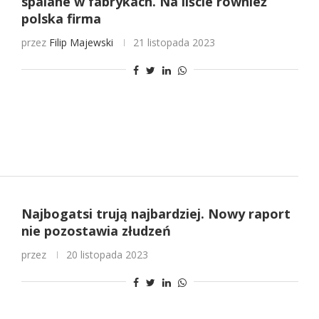
spalane w fabrykach. Na liście również
polska firma
przez
Filip Majewski
21 listopada 2023
Najbogatsi trują najbardziej. Nowy raport
nie pozostawia złudzeń
przez
20 listopada 2023