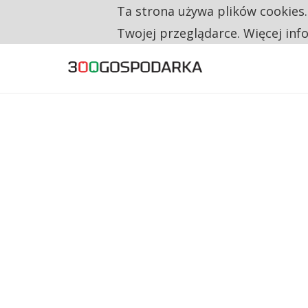
TRZECH NA CZTERECH PONOWNIE ZAŁOŻYŁO
Ta strona używa plików cookies
TYLKO U NAS
Twojej przeglądarce. Więcej inf
RESTRYKCJE CHIN UDERZAJĄ W EUROPEJSKI