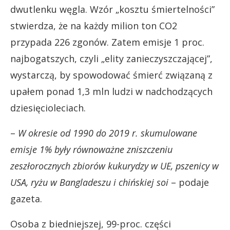
dwutlenku węgla. Wzór „kosztu śmiertelności”
stwierdza, że na każdy milion ton CO2
przypada 226 zgonów. Zatem emisje 1 proc.
najbogatszych, czyli „elity zanieczyszczającej”,
wystarczą, by spowodować śmierć związaną z
upałem ponad 1,3 mln ludzi w nadchodzących
dziesięcioleciach.
–
W okresie od 1990 do 2019 r. skumulowane
emisje 1% były równoważne zniszczeniu
zeszłorocznych zbiorów kukurydzy w UE, pszenicy w
USA, ryżu w Bangladeszu i chińskiej soi
– podaje
gazeta.
Osoba z biedniejszej, 99-proc. części