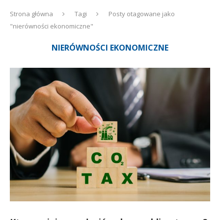
Strona główna
Tagi
Posty otagowane jako
"nierówności ekonomiczne"
NIERÓWNOŚCI EKONOMICZNE