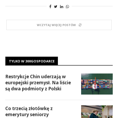
WCZYTAJ WIĘCEJ POSTÓW
TYLKO W 300GOSPODARCE
Restrykcje Chin uderzają w
europejski przemysł. Na liście
są dwa podmioty z Polski
Co trzecią złotówkę z
emerytury seniorzy