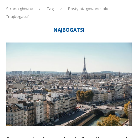
Strona główna
Tagi
Posty otagowane jako
"najbogatsi"
NAJBOGATSI