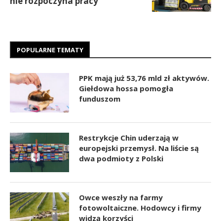
nie rozpoczyna pracy
POPULARNE TEMATY
PPK mają już 53,76 mld zł aktywów.
Giełdowa hossa pomogła
funduszom
Restrykcje Chin uderzają w
europejski przemysł. Na liście są
dwa podmioty z Polski
Owce weszły na farmy
fotowoltaiczne. Hodowcy i firmy
widzą korzyści