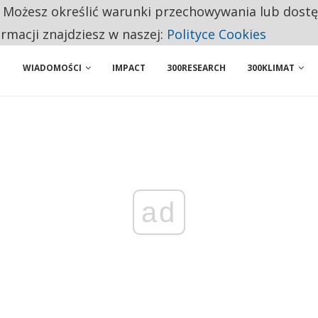
. Możesz określić warunki przechowywania lub dost
NIORZY PRZEZNACZAJĄ NA PODSTAWOWE ZAKUPY
ormacji znajdziesz w naszej:
Polityce Cookies
WIADOMOŚCI
IMPACT
300RESEARCH
300KLIMAT
ad