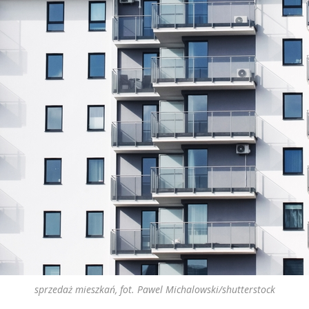
sprzedaż mieszkań, fot. Pawel Michalowski/shutterstock