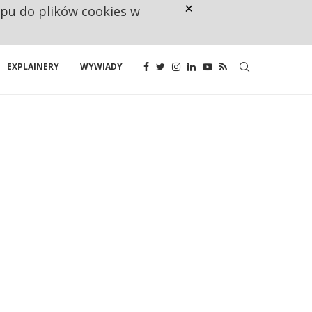
×
ępu do plików cookies w
NA JEDEN WAKAT PRZYPADAJĄ 
EXPLAINERY
WYWIADY