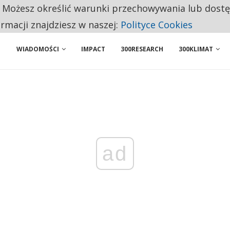
. Możesz określić warunki przechowywania lub dost
 PRZEMYSŁ. NA LIŚCIE SĄ DWA PODMIOTY Z POLSKI
ormacji znajdziesz w naszej:
Polityce Cookies
WIADOMOŚCI
IMPACT
300RESEARCH
300KLIMAT
ad