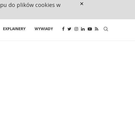
×
ępu do plików cookies w
CO TRZECIĄ ZŁOTÓWKĘ Z EMER
EXPLAINERY
WYWIADY