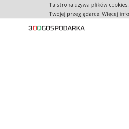
Ta strona używa plików cookies
TYLKO U NAS
RESTRYKCJE CHIN UDERZAJĄ W EUROPEJSKI
Twojej przeglądarce. Więcej inf