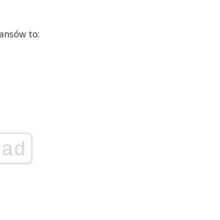
nansów to:
ad