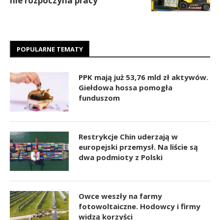
nie rozpoczyna pracy
POPULARNE TEMATY
PPK mają już 53,76 mld zł aktywów.
Giełdowa hossa pomogła
funduszom
Restrykcje Chin uderzają w
europejski przemysł. Na liście są
dwa podmioty z Polski
Owce weszły na farmy
fotowoltaiczne. Hodowcy i firmy
widzą korzyści