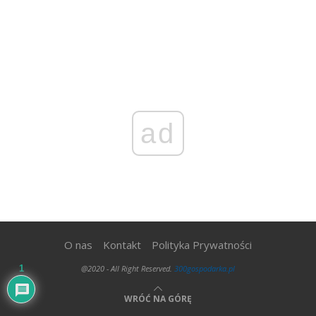
ad
O nas
Kontakt
Polityka Prywatności
@2020 - All Right Reserved.
300gospodarka.pl
1
WRÓĆ NA GÓRĘ