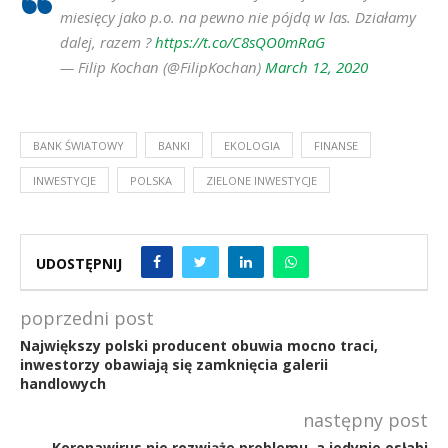
miesięcy jako p.o. na pewno nie pójdą w las. Działamy
dalej, razem ?
https://t.co/C8sQO0mRaG
— Filip Kochan (@FilipKochan)
March 12, 2020
BANK ŚWIATOWY
BANKI
EKOLOGIA
FINANSE
INWESTYCJE
POLSKA
ZIELONE INWESTYCJE
UDOSTĘPNIJ
poprzedni post
Największy polski producent obuwia mocno traci,
inwestorzy obawiają się zamknięcia galerii
handlowych
następny post
Koronawirus nie rozwiąże problemu, a jedynie osłabi