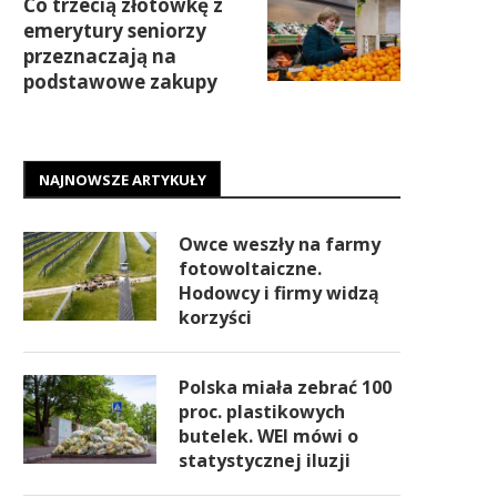
Co trzecią złotówkę z
emerytury seniorzy
przeznaczają na
podstawowe zakupy
NAJNOWSZE ARTYKUŁY
Owce weszły na farmy
fotowoltaiczne.
Hodowcy i firmy widzą
korzyści
Polska miała zebrać 100
proc. plastikowych
butelek. WEI mówi o
statystycznej iluzji