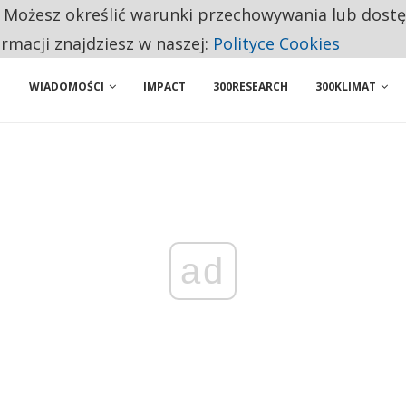
. Możesz określić warunki przechowywania lub dost
 PRZEMYSŁ. NA LIŚCIE SĄ DWA PODMIOTY Z POLSKI
ormacji znajdziesz w naszej:
Polityce Cookies
WIADOMOŚCI
IMPACT
300RESEARCH
300KLIMAT
ad