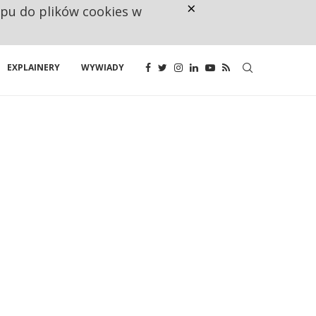
×
ępu do plików cookies w
CO TRZECIĄ ZŁOTÓWKĘ Z EMER
EXPLAINERY
WYWIADY