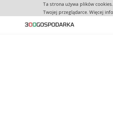
Ta strona używa plików cookies
TYLKO U NAS
RESTRYKCJE CHIN UDERZAJĄ W EUROPEJSKI
Twojej przeglądarce. Więcej inf