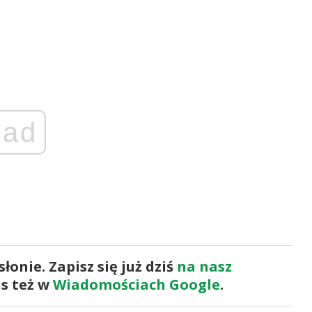
ad
onie. Zapisz się już dziś
na nasz
as też w
Wiadomościach Google
.