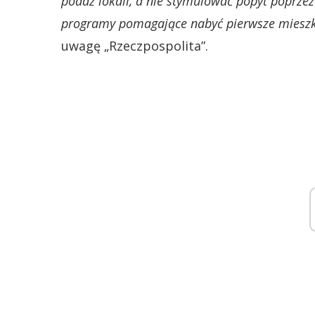
podaż lokali, a nie stymulować popyt poprzez
programy pomagające nabyć pierwsze mieszk
uwagę „Rzeczpospolita”.