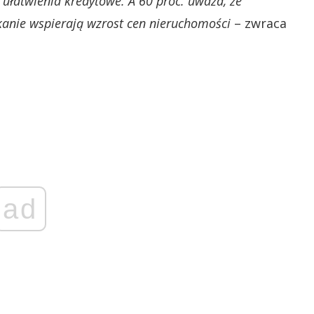
 ułatwienia kredytowe. A 60 proc. uważa, że
anie wspierają wzrost cen nieruchomości
– zwraca
ad