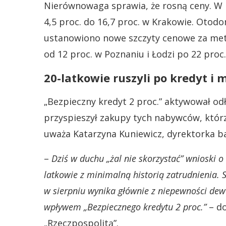
Nierównowaga sprawia, że rosną ceny. W 
4,5 proc. do 16,7 proc. w Krakowie. Otod
ustanowiono nowe szczyty cenowe za metr
od 12 proc. w Poznaniu i Łodzi po 22 proc
20-latkowie ruszyli po kredyt i 
„Bezpieczny kredyt 2 proc.” aktywował od
przyspieszył zakupy tych nabywców, którzy
uważa Katarzyna Kuniewicz, dyrektorka b
–
Dziś w duchu „żal nie skorzystać” wnioski 
latkowie z minimalną historią zatrudnienia.
w sierpniu wynika głównie z niepewności dew
wpływem „Bezpiecznego kredytu 2 proc.”
– do
„Rzeczpospolitą”.