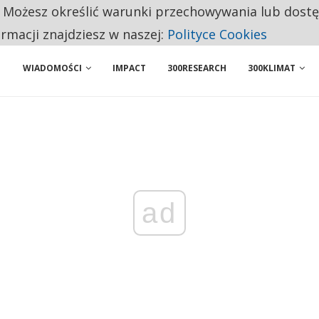
. Możesz określić warunki przechowywania lub dost
NIORZY PRZEZNACZAJĄ NA PODSTAWOWE ZAKUPY
ormacji znajdziesz w naszej:
Polityce Cookies
WIADOMOŚCI
IMPACT
300RESEARCH
300KLIMAT
ad