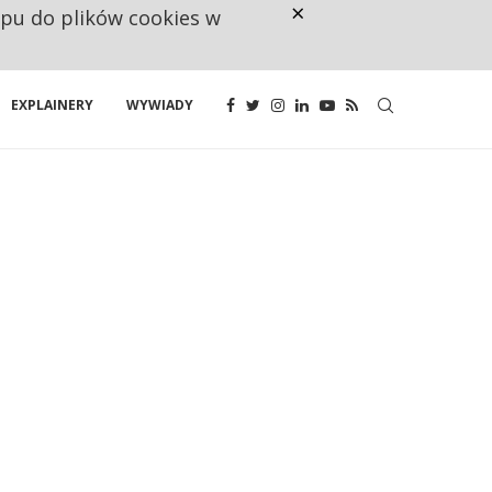
×
ępu do plików cookies w
NA JEDEN WAKAT PRZYPADAJĄ 
EXPLAINERY
WYWIADY