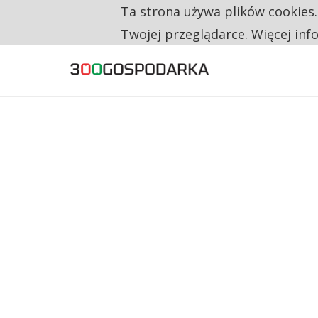
Ta strona używa plików cookies
TYLKO U NAS
CO TRZECIĄ ZŁOTÓWKĘ Z EMERYTURY SE
Twojej przeglądarce. Więcej inf