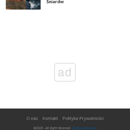
Śniardw
ad
O nas
Kontakt
Polityka Prywatności
@2020 - All Right Reserved.
300gospodarka.pl