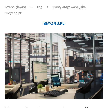
Strona główna
Tagi
Posty otagowane jako
"Beyond.pl"
BEYOND.PL