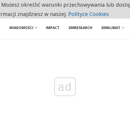
. Możesz określić warunki przechowywania lub dost
BY WŁASNĄ FIRMĘ. INNYM JUŻ TAK ŁATWO JEJ NIE POLECAJĄ
ormacji znajdziesz w naszej:
Polityce Cookies
WIADOMOŚCI
IMPACT
300RESEARCH
300KLIMAT
ad