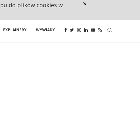
×
ępu do plików cookies w
RESTRYKCJE CHIN UDERZAJĄ W E
EXPLAINERY
WYWIADY