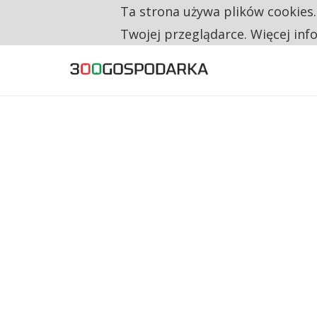
Ta strona używa plików cookies
TYLKO U NAS
TRZECH NA CZTERECH PONOWNIE ZAŁOŻYŁO
Twojej przeglądarce. Więcej inf