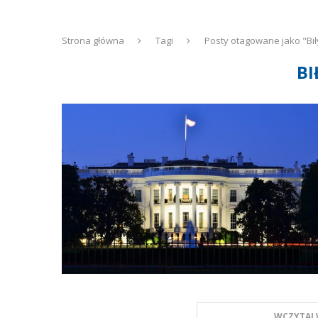
Strona główna
Tagi
Posty otagowane jako "Bi
BI
WCZYTAJ 