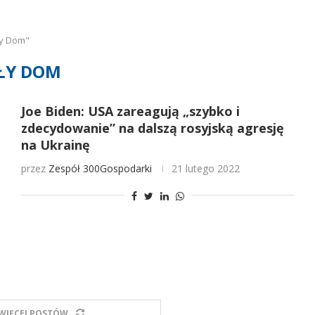
ły Dom"
ŁY DOM
Joe Biden: USA zareagują „szybko i
zdecydowanie” na dalszą rosyjską agresję
na Ukrainę
przez
Zespół 300Gospodarki
21 lutego 2022
WIĘCEJ POSTÓW