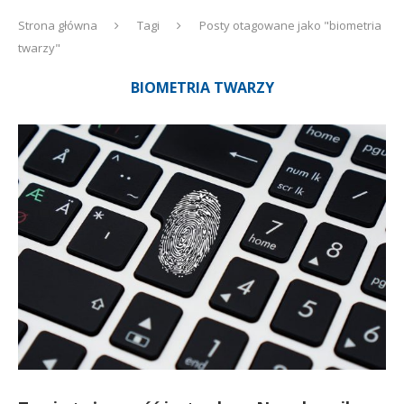
Strona główna
Tagi
Posty otagowane jako "biometria
twarzy"
BIOMETRIA TWARZY