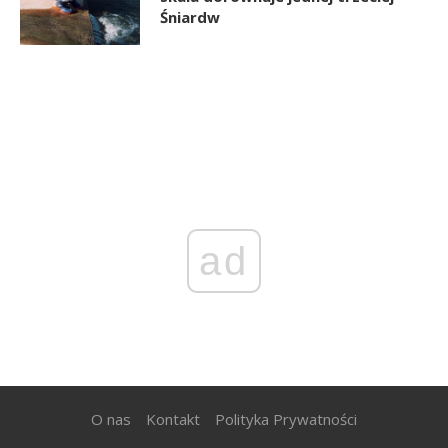
Śniardw
ad
O nas
Kontakt
Polityka Prywatności