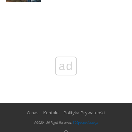
ad
O nas
Kontakt
Polityka Prywatności
@2020 - All Right Reserved.
300gospodarka.pl