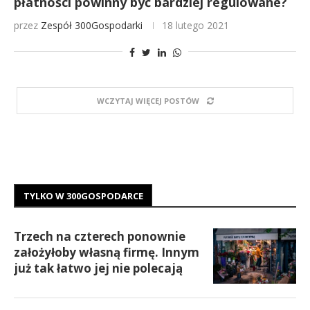
płatności powinny być bardziej regulowane?
przez
Zespół 300Gospodarki
18 lutego 2021
WCZYTAJ WIĘCEJ POSTÓW
TYLKO W 300GOSPODARCE
Trzech na czterech ponownie
założyłoby własną firmę. Innym
już tak łatwo jej nie polecają