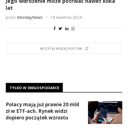
Jego wdrożenie może potrwać nawet kilka
lat
przez
MondayNews
18 kwietnia 2024
WCZYTAJ WIĘCEJ POSTÓW
TYLKO W 300GOSPODARCE
Polacy mają już prawie 20 mld
zł w ETF-ach. Rynek widzi
dopiero początek wzrostu