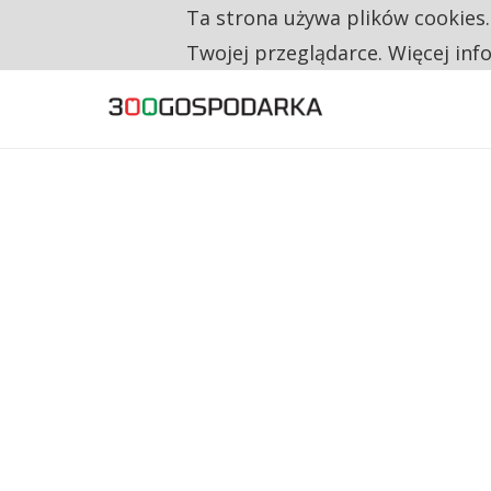
Ta strona używa plików cookies
TYLKO U NAS
TRZECH NA CZTERECH PONOWNIE ZAŁOŻYŁO
Twojej przeglądarce. Więcej inf