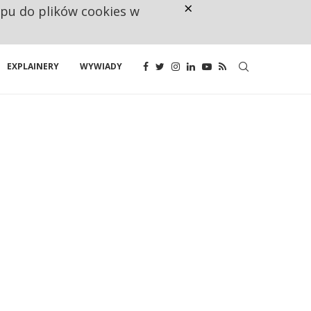
×
ępu do plików cookies w
RESTRYKCJE CHIN UDERZAJĄ W E
EXPLAINERY
WYWIADY