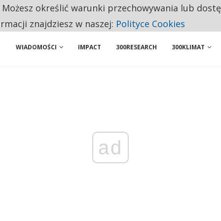
. Możesz określić warunki przechowywania lub dost
BY WŁASNĄ FIRMĘ. INNYM JUŻ TAK ŁATWO JEJ NIE POLECAJĄ
ormacji znajdziesz w naszej:
Polityce Cookies
WIADOMOŚCI
IMPACT
300RESEARCH
300KLIMAT
ad