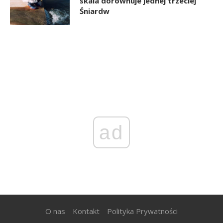
skala dorównuje jednej trzeciej
Śniardw
ad
O nas
Kontakt
Polityka Prywatności