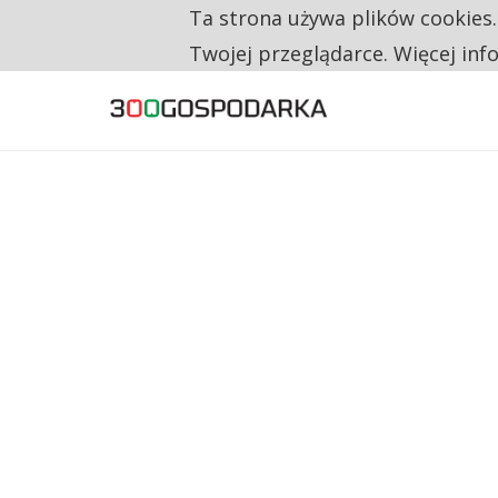
Ta strona używa plików cookies
TYLKO U NAS
CO TRZECIĄ ZŁOTÓWKĘ Z EMERYTURY SE
Twojej przeglądarce. Więcej inf