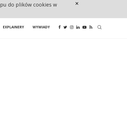
×
ępu do plików cookies w
NA JEDEN WAKAT PRZYPADAJĄ 
EXPLAINERY
WYWIADY