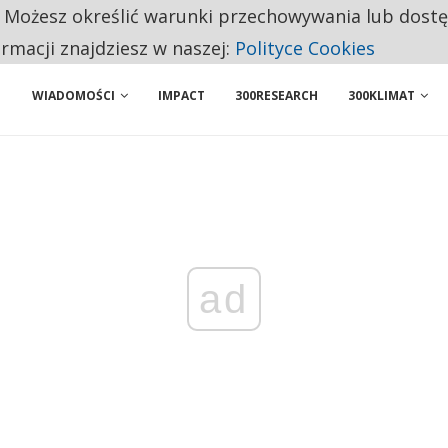
. Możesz określić warunki przechowywania lub dost
NIORZY PRZEZNACZAJĄ NA PODSTAWOWE ZAKUPY
ormacji znajdziesz w naszej:
Polityce Cookies
WIADOMOŚCI
IMPACT
300RESEARCH
300KLIMAT
ad