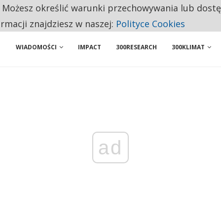
. Możesz określić warunki przechowywania lub dost
 PRZEMYSŁ. NA LIŚCIE SĄ DWA PODMIOTY Z POLSKI
ormacji znajdziesz w naszej:
Polityce Cookies
WIADOMOŚCI
IMPACT
300RESEARCH
300KLIMAT
ad