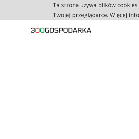
Ta strona używa plików cookies
TYLKO U NAS
RESTRYKCJE CHIN UDERZAJĄ W EUROPEJSKI
Twojej przeglądarce. Więcej inf