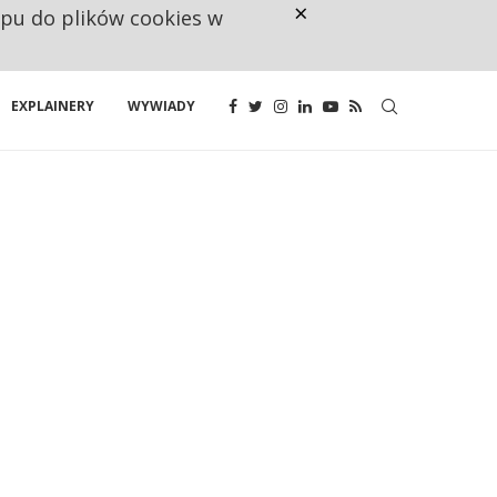
×
ępu do plików cookies w
CO TRZECIĄ ZŁOTÓWKĘ Z EMER
EXPLAINERY
WYWIADY