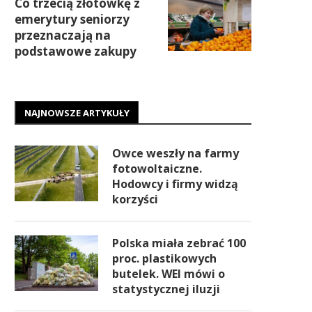
Co trzecią złotówkę z
emerytury seniorzy
przeznaczają na
podstawowe zakupy
NAJNOWSZE ARTYKUŁY
Owce weszły na farmy
fotowoltaiczne.
Hodowcy i firmy widzą
korzyści
Polska miała zebrać 100
proc. plastikowych
butelek. WEI mówi o
statystycznej iluzji