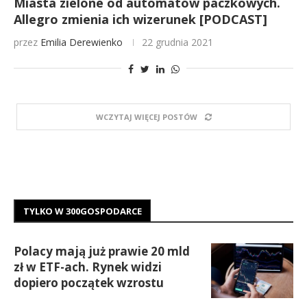
Miasta zielone od automatów paczkowych.
Allegro zmienia ich wizerunek [PODCAST]
przez
Emilia Derewienko
22 grudnia 2021
WCZYTAJ WIĘCEJ POSTÓW
TYLKO W 300GOSPODARCE
Polacy mają już prawie 20 mld
zł w ETF-ach. Rynek widzi
dopiero początek wzrostu