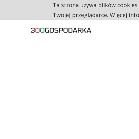
Ta strona używa plików cookies
TYLKO U NAS
RESTRYKCJE CHIN UDERZAJĄ W EUROPEJSKI
Twojej przeglądarce. Więcej inf