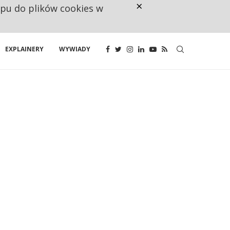
×
ępu do plików cookies w
CO TRZECIĄ ZŁOTÓWKĘ Z EMER
EXPLAINERY
WYWIADY