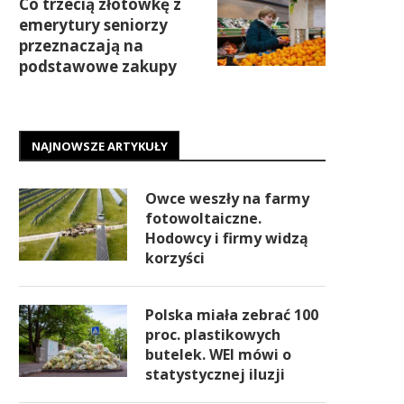
Co trzecią złotówkę z
emerytury seniorzy
przeznaczają na
podstawowe zakupy
NAJNOWSZE ARTYKUŁY
Owce weszły na farmy
fotowoltaiczne.
Hodowcy i firmy widzą
korzyści
Polska miała zebrać 100
proc. plastikowych
butelek. WEI mówi o
statystycznej iluzji