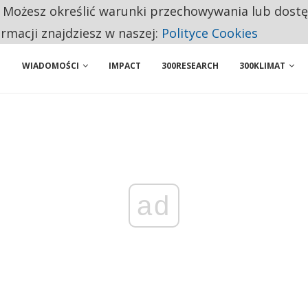
. Możesz określić warunki przechowywania lub dost
 PRZEMYSŁ. NA LIŚCIE SĄ DWA PODMIOTY Z POLSKI
ormacji znajdziesz w naszej:
Polityce Cookies
WIADOMOŚCI
IMPACT
300RESEARCH
300KLIMAT
ad