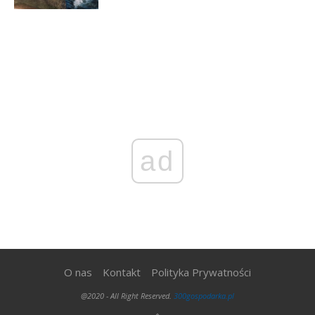
ad
O nas
Kontakt
Polityka Prywatności
@2020 - All Right Reserved.
300gospodarka.pl