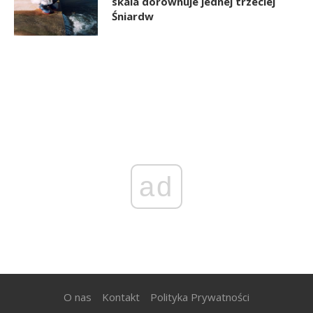
skala dorównuje jednej trzeciej
Śniardw
ad
O nas
Kontakt
Polityka Prywatności