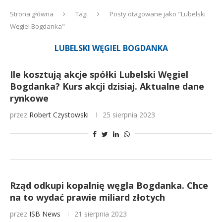
Strona główna
Tagi
Posty otagowane jako "Lubelski
Węgiel Bogdanka"
LUBELSKI WĘGIEL BOGDANKA
Ile kosztują akcje spółki Lubelski Węgiel
Bogdanka? Kurs akcji dzisiaj. Aktualne dane
rynkowe
przez
Robert Czystowski
25 sierpnia 2023
Rząd odkupi kopalnię węgla Bogdanka. Chce
na to wydać prawie miliard złotych
przez
ISB News
21 sierpnia 2023