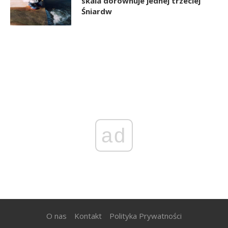
skala dorównuje jednej trzeciej
Śniardw
ad
O nas
Kontakt
Polityka Prywatności