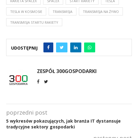
RAKIETA SPACEX
SPACEX
START RAKIETY
TESLA
TESLA W KOSMOSIE
TRANSMISJA
TRANSMISJA NA ŻYWO
TRANSMISJA STARTU RAKIETY
UDOSTĘPNIJ
ZESPÓŁ 300GOSPODARKI
poprzedni post
5 wykresów pokazujących, jak branża IT dystansuje
tradycyjne sektory gospodarki
następny post