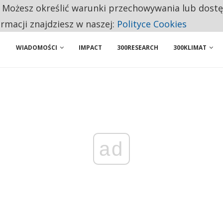
. Możesz określić warunki przechowywania lub dost
 PRZEMYSŁ. NA LIŚCIE SĄ DWA PODMIOTY Z POLSKI
ormacji znajdziesz w naszej:
Polityce Cookies
WIADOMOŚCI
IMPACT
300RESEARCH
300KLIMAT
ad