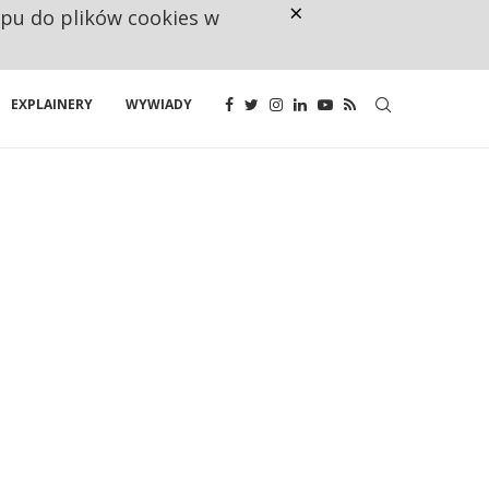
×
ępu do plików cookies w
CO TRZECIĄ ZŁOTÓWKĘ Z EMER
EXPLAINERY
WYWIADY