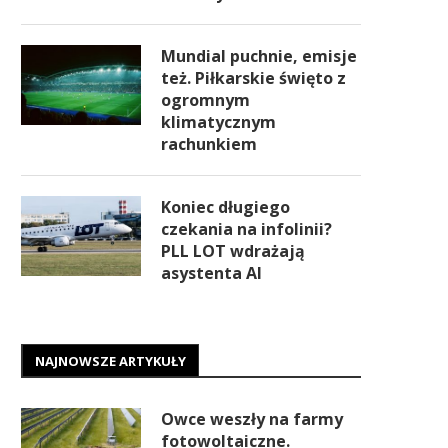
Mundial puchnie, emisje
też. Piłkarskie święto z
ogromnym
klimatycznym
rachunkiem
Koniec długiego
czekania na infolinii?
PLL LOT wdrażają
asystenta AI
NAJNOWSZE ARTYKUŁY
Owce weszły na farmy
fotowoltaiczne.