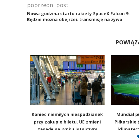
poprzedni post
Nowa godzina startu rakiety SpaceX Falcon 9.
Będzie można obejrzeć transmisję na żywo
POWIĄZ
11,7 mln
Koniec niemiłych niespodzianek
Mundial pu
ają na
przy zakupie biletu. UE zmieni
Piłkarskie
loty
zasady na rynku lotniczym
klimatyc