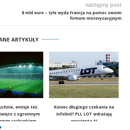
następny post
8 mld euro – tyle wyda Francja na pomoc swoim
firmom motoryzacyjnym
ANE ARTYKUŁY
chnie, emisje też.
Koniec długiego czekania na
 święto z ogromnym
infolinii? PLL LOT wdrażają
m
znym rachunkiem
asystenta AI