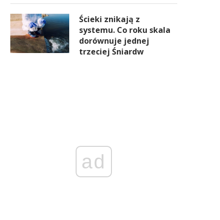
Ścieki znikają z
systemu. Co roku skala
dorównuje jednej
trzeciej Śniardw
ad
Lotniska pękają w szwach. To
Linie lotnicze mają paliw
oże być paliwo dla gospodarki
problem, a pasażerowie m
zapłacić więcej