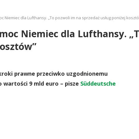
oc Niemiec dla Lufthansy. „To pozwoli im na sprzedaż usług poniżej koszt
omoc Niemiec dla Lufthansy. „
kosztów”
ąć kroki prawne przeciwko uzgodnionemu
 wartości 9 mld euro – pisze
Süddeutsche