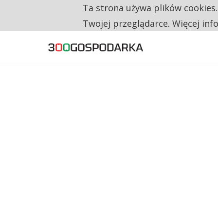
Ta strona używa plików cookies
TYLKO U NAS
RESTRYKCJE CHIN UDERZAJĄ W EUROPEJSKI
Twojej przeglądarce. Więcej inf