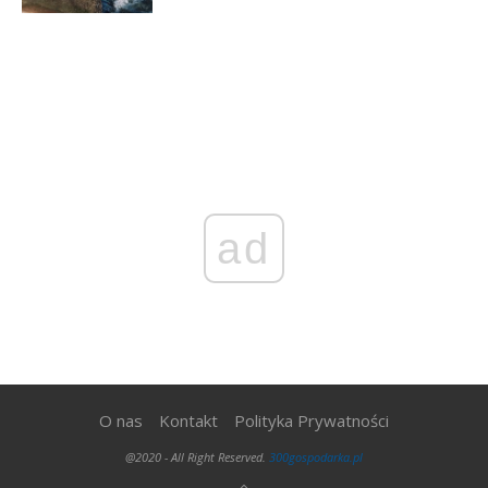
ad
O nas
Kontakt
Polityka Prywatności
@2020 - All Right Reserved.
300gospodarka.pl