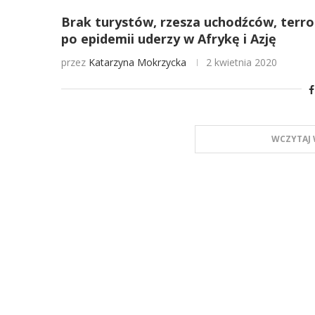
Brak turystów, rzesza uchodźców, terro
po epidemii uderzy w Afrykę i Azję
przez
Katarzyna Mokrzycka
2 kwietnia 2020
WCZYTAJ 