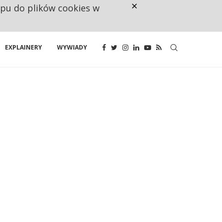
×
ępu do plików cookies w
NA JEDEN WAKAT PRZYPADAJĄ 
EXPLAINERY
WYWIADY