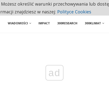
. Możesz określić warunki przechowywania lub dost
NIORZY PRZEZNACZAJĄ NA PODSTAWOWE ZAKUPY
ormacji znajdziesz w naszej:
Polityce Cookies
WIADOMOŚCI
IMPACT
300RESEARCH
300KLIMAT
ad