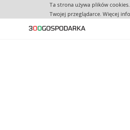
Ta strona używa plików cookies
TYLKO U NAS
CO TRZECIĄ ZŁOTÓWKĘ Z EMERYTURY SE
Twojej przeglądarce. Więcej inf