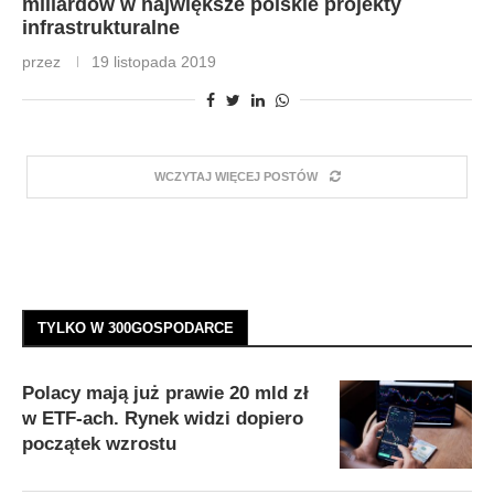
miliardów w największe polskie projekty
infrastrukturalne
przez
19 listopada 2019
WCZYTAJ WIĘCEJ POSTÓW
TYLKO W 300GOSPODARCE
Polacy mają już prawie 20 mld zł
w ETF-ach. Rynek widzi dopiero
początek wzrostu