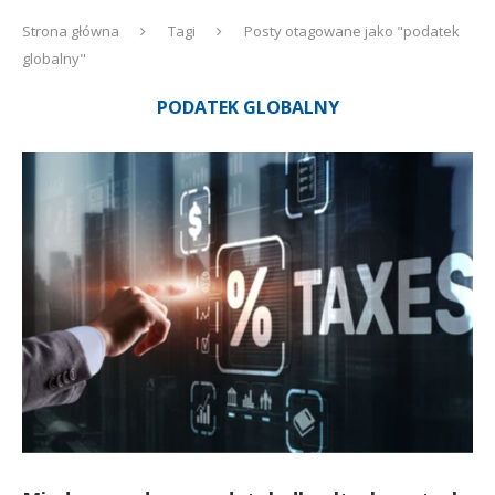
Strona główna
Tagi
Posty otagowane jako "podatek
globalny"
PODATEK GLOBALNY