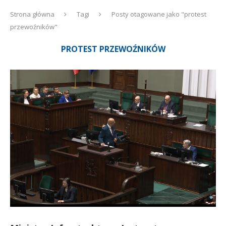
Strona główna
Tagi
Posty otagowane jako "protest
przewoźników"
PROTEST PRZEWOŹNIKÓW