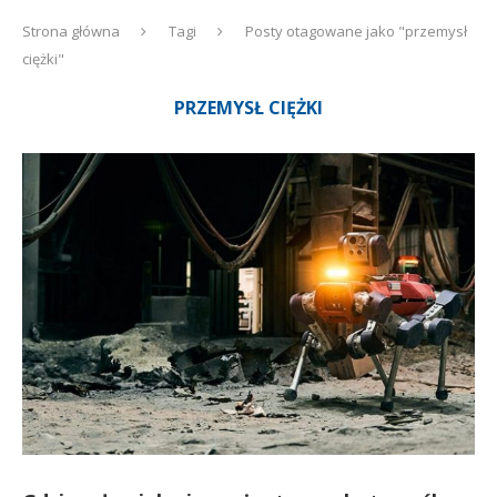
Strona główna
Tagi
Posty otagowane jako "przemysł
ciężki"
PRZEMYSŁ CIĘŻKI