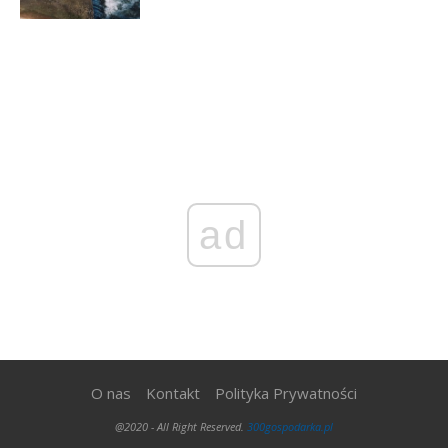
ad
O nas
Kontakt
Polityka Prywatności
@2020 - All Right Reserved.
300gospodarka.pl