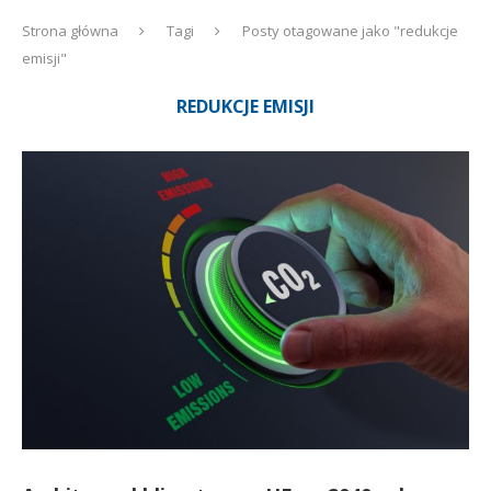
Strona główna
Tagi
Posty otagowane jako "redukcje
emisji"
REDUKCJE EMISJI