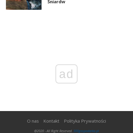
Śniardw
ad
O nas
Kontakt
Polityka Prywatności
@2020 - All Right Reserved.
300gospodarka.pl