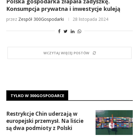
Polska gospodarka złapała zadyszkę.
Konsumpcja prywatna i inwestycje kuleją
przez
Zespół 300Gospodarki
28 listopada 2024
WCZYTAJ WIĘCEJ POSTÓW
TYLKO W 300GOSPODARCE
Restrykcje Chin uderzają w
europejski przemysł. Na liście
są dwa podmioty z Polski