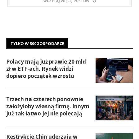
WCZYTAJ WIĘCEJ POSTÓW
TYLKO W 300GOSPODARCE
Polacy mają już prawie 20 mld
zł w ETF-ach. Rynek widzi
dopiero początek wzrostu
Trzech na czterech ponownie
założyłoby własną firmę. Innym
już tak łatwo jej nie polecają
Restrykcje Chin uderzają w