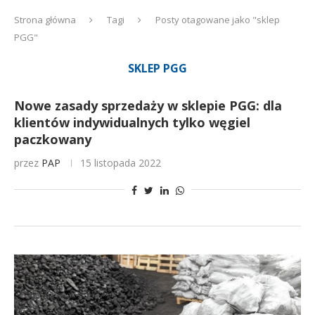
Strona główna
Tagi
Posty otagowane jako "sklep
PGG"
SKLEP PGG
Nowe zasady sprzedaży w sklepie PGG: dla
klientów indywidualnych tylko węgiel
paczkowany
przez
PAP
15 listopada 2022