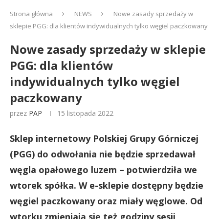
Strona główna
NEWS
Nowe zasady sprzedaży w
sklepie PGG: dla klientów indywidualnych tylko węgiel paczkowany
Nowe zasady sprzedaży w sklepie
PGG: dla klientów
indywidualnych tylko węgiel
paczkowany
przez
PAP
15 listopada 2022
Sklep internetowy Polskiej Grupy Górniczej
(PGG) do odwołania nie będzie sprzedawał
węgla opałowego luzem – potwierdziła we
wtorek spółka. W e-sklepie dostępny będzie
węgiel paczkowany oraz miały węglowe. Od
wtorku zmieniają się też godziny sesji