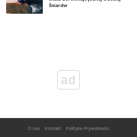
Śniardw
ad
O nas
Kontakt
Polityka Prywatności