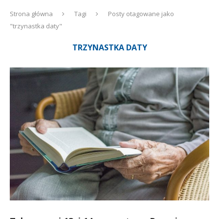
Strona główna
Tagi
Posty otagowane jako
"trzynastka daty"
TRZYNASTKA DATY