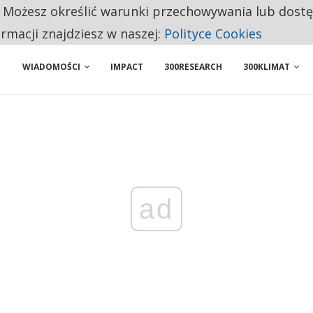
. Możesz określić warunki przechowywania lub dost
BY WŁASNĄ FIRMĘ. INNYM JUŻ TAK ŁATWO JEJ NIE POLECAJĄ
ormacji znajdziesz w naszej:
Polityce Cookies
WIADOMOŚCI
IMPACT
300RESEARCH
300KLIMAT
ad