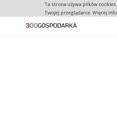
Ta strona używa plików cookies
TYLKO U NAS
TRZECH NA CZTERECH PONOWNIE ZAŁOŻYŁO
Twojej przeglądarce. Więcej inf