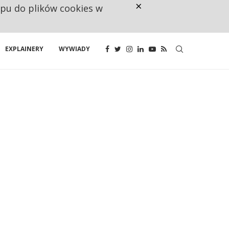
×
ępu do plików cookies w
RESTRYKCJE CHIN UDERZAJĄ W E
EXPLAINERY
WYWIADY