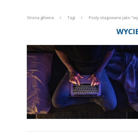
Strona główna
Tagi
Posty otagowane jako "wy
WYCI