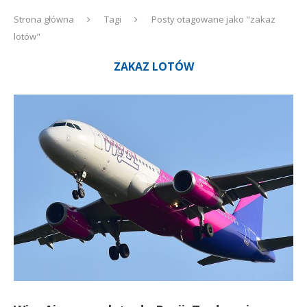
Strona główna
Tagi
Posty otagowane jako "zakaz
lotów"
ZAKAZ LOTÓW