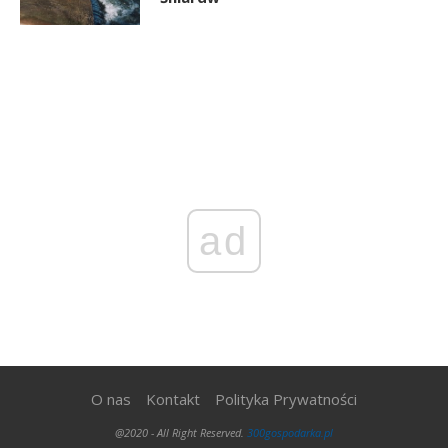
ad
O nas
Kontakt
Polityka Prywatności
@2020 - All Right Reserved.
300gospodarka.pl