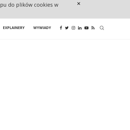
×
ępu do plików cookies w
CO TRZECIĄ ZŁOTÓWKĘ Z EMER
EXPLAINERY
WYWIADY