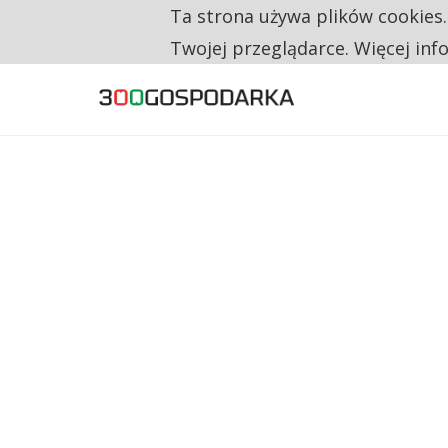
Ta strona używa plików cookies
TYLKO U NAS
RESTRYKCJE CHIN UDERZAJĄ W EUROPEJSKI
Twojej przeglądarce. Więcej inf