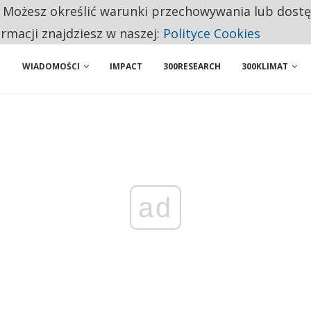
. Możesz określić warunki przechowywania lub dost
 PRZEMYSŁ. NA LIŚCIE SĄ DWA PODMIOTY Z POLSKI
ormacji znajdziesz w naszej:
Polityce Cookies
WIADOMOŚCI
IMPACT
300RESEARCH
300KLIMAT
ad