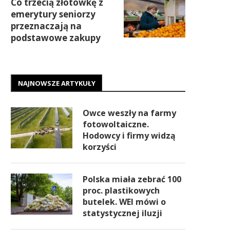
Co trzecią złotówkę z
emerytury seniorzy
przeznaczają na
podstawowe zakupy
NAJNOWSZE ARTYKUŁY
Owce weszły na farmy
fotowoltaiczne.
Hodowcy i firmy widzą
korzyści
Polska miała zebrać 100
proc. plastikowych
butelek. WEI mówi o
statystycznej iluzji