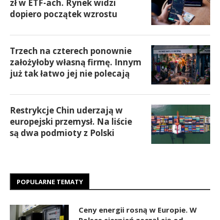
zł w ETF-ach. Rynek widzi
dopiero początek wzrostu
Trzech na czterech ponownie
założyłoby własną firmę. Innym
już tak łatwo jej nie polecają
Restrykcje Chin uderzają w
europejski przemysł. Na liście
są dwa podmioty z Polski
POPULARNE TEMATY
Ceny energii rosną w Europie. W
Polsce sierpień zaczął się od