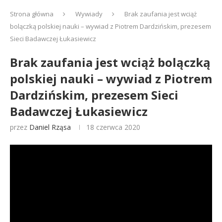
Strona główna
Wywiady
Brak zaufania jest wciąż
bolączką polskiej nauki – wywiad z Piotrem Dardzińskim, prezesem
Sieci Badawczej Łukasiewicz
Brak zaufania jest wciąż bolączką
polskiej nauki – wywiad z Piotrem
Dardzińskim, prezesem Sieci
Badawczej Łukasiewicz
przez
Daniel Rząsa
18 czerwca 2020