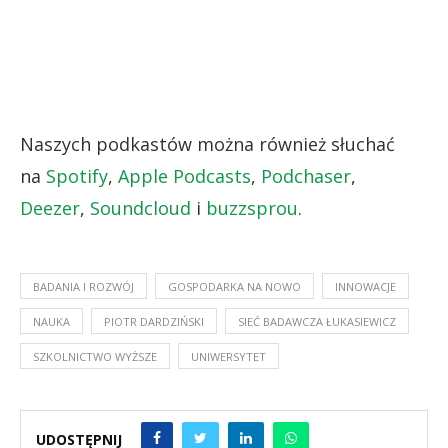
Naszych podkastów można również słuchać
na
Spotify
,
Apple Podcasts
,
Podchaser
,
Deezer
,
Soundcloud
i
buzzsprou
.
BADANIA I ROZWÓJ
GOSPODARKA NA NOWO
INNOWACJE
NAUKA
PIOTR DARDZIŃSKI
SIEĆ BADAWCZA ŁUKASIEWICZ
SZKOLNICTWO WYŻSZE
UNIWERSYTET
UDOSTĘPNIJ