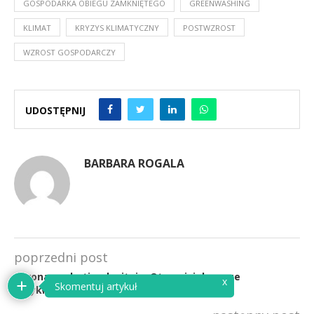
GOSPODARKA OBIEGU ZAMKNIĘTEGO
GREENWASHING
KLIMAT
KRYZYS KLIMATYCZNY
POSTWZROST
WZROST GOSPODARCZY
UDOSTĘPNIJ
BARBARA ROGALA
poprzedni post
Koronamarketing kwitnie. Oto najciekawsze
x
Skomentuj artykuł
przykłady i antyprzykłady działań firm