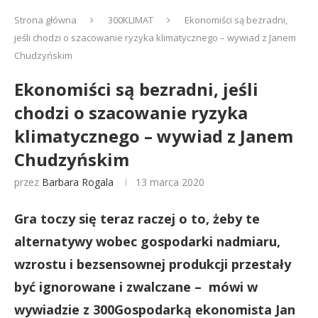
Strona główna
300KLIMAT
Ekonomiści są bezradni,
jeśli chodzi o szacowanie ryzyka klimatycznego – wywiad z Janem
Chudzyńskim
Ekonomiści są bezradni, jeśli
chodzi o szacowanie ryzyka
klimatycznego – wywiad z Janem
Chudzyńskim
przez
Barbara Rogala
13 marca 2020
Gra toczy się teraz raczej o to, żeby te
alternatywy wobec gospodarki nadmiaru,
wzrostu i bezsensownej produkcji przestały
być ignorowane i zwalczane – mówi w
wywiadzie z 300Gospodarką ekonomista Jan