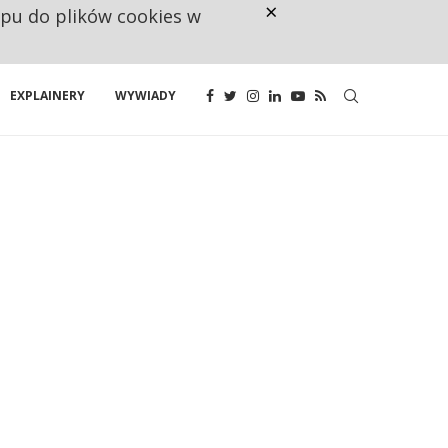
×
ępu do plików cookies w
CO TRZECIĄ ZŁOTÓWKĘ Z EMER
EXPLAINERY
WYWIADY