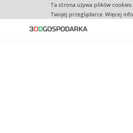
Ta strona używa plików cookies
TYLKO U NAS
RESTRYKCJE CHIN UDERZAJĄ W EUROPEJSKI
Twojej przeglądarce. Więcej inf