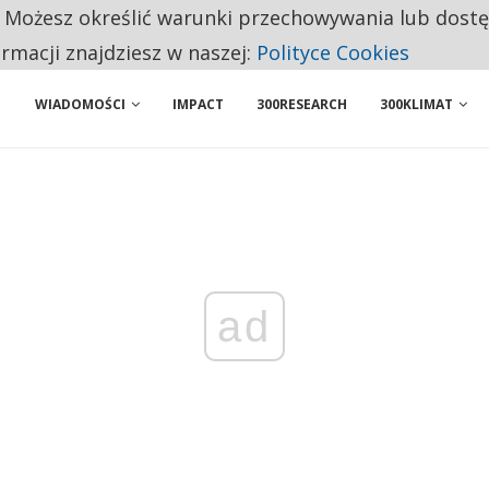
. Możesz określić warunki przechowywania lub dost
 PRZEMYSŁ. NA LIŚCIE SĄ DWA PODMIOTY Z POLSKI
ormacji znajdziesz w naszej:
Polityce Cookies
WIADOMOŚCI
IMPACT
300RESEARCH
300KLIMAT
ad