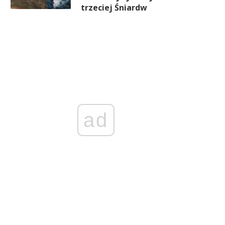
trzeciej Śniardw
ad