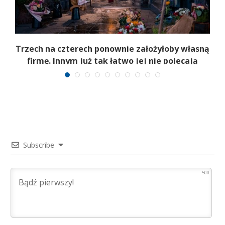
b
Trzech na czterech ponownie założyłoby własną
firmę. Innym już tak łatwo jej nie polecają
Subscribe
500