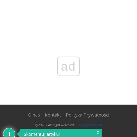
ad
O nas
Kontakt
Polityka Prywatności
@2020 - All Right Reserved.
300gospodarka.pl
x
Skomentuj artykuł