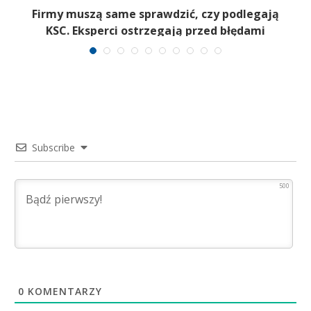
Firmy muszą same sprawdzić, czy podlegają
T
KSC. Eksperci ostrzegają przed błędami
Subscribe
500
0
KOMENTARZY